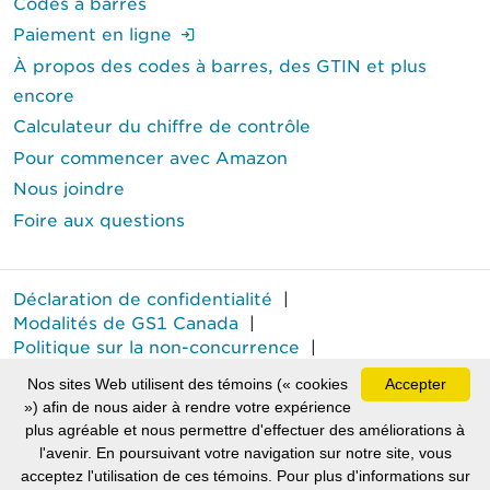
Codes à barres
(Ouverture de session requise.)
Paiement en ligne
À propos des codes à barres, des GTIN et plus
encore
Calculateur du chiffre de contrôle
Pour commencer avec Amazon
Nous joindre
Foire aux questions
Déclaration de confidentialité
|
Modalités de GS1 Canada
|
Politique sur la non-concurrence
|
Rapport annuel sur le travail forcé
Nos sites Web utilisent des témoins (« cookies
Accepter
MD
GS1 Canada
est une marque déposée de GS1 Canada.
») afin de nous aider à rendre votre expérience
plus agréable et nous permettre d'effectuer des améliorations à
Tous droits réservés © GS1 Canada 2026.
l'avenir. En poursuivant votre navigation sur notre site, vous
acceptez l'utilisation de ces témoins. Pour plus d'informations sur
(Le lien ext
(Le lie
(